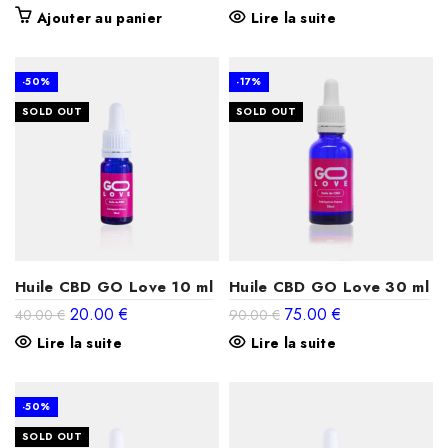
Ajouter au panier
Lire la suite
-50%
-17%
SOLD OUT
SOLD OUT
Huile CBD GO Love 10 ml
Huile CBD GO Love 30 ml
Le
Le
Le
Le
20.00
€
75.00
€
40.00
€
90.00
€
prix
prix
prix
prix
Lire la suite
Lire la suite
initial
actuel
initial
actuel
était :
est :
était :
est :
40.00 €.
20.00 €.
90.00 €.
75.00 €.
-50%
SOLD OUT