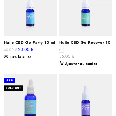
Huile CBD Go Party 10 ml
Huile CBD Go Recover 10
Le
Le
ml
20.00
€
40.00
€
prix
prix
36.00
€
Lire la suite
initial
actuel
était :
est :
Ajouter au panier
40.00 €.
20.00 €.
-22%
SOLD OUT