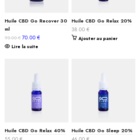
Huile CBD Go Recover 30
Huile CBD Go Relax 20%
ml
38.00
€
Le
Le
70.00
€
90.00
€
Ajouter au panier
prix
prix
Lire la suite
initial
actuel
était :
est :
90.00 €.
70.00 €.
Huile CBD Go Relax 40%
Huile CBD Go Sleep 20%
55.00
€
46.00
€