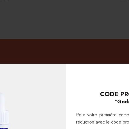
CODE PR
"God
Pour votre première com
E CBD POUR BO
réduction avec le code pr