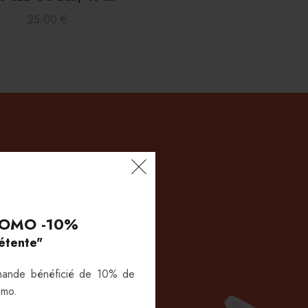
25.00
€
OMO -10%
étente"
mande bénéficié de 10% de
OSTER
omo.