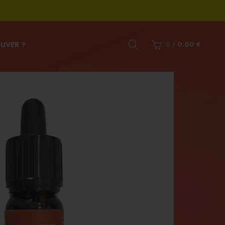
UVER ?
0
/
0.00
€