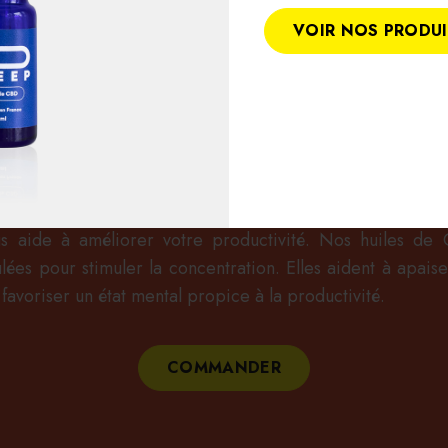
VOIR NOS PRODU
LA PRODUCTIVIT
Réveillez tous vos sens
ider dans les moments qui requiert minutie et concent
 aide à améliorer votre productivité. Nos huiles de
ées pour stimuler la concentration. Elles aident à apaiser
à favoriser un état mental propice à la productivité.
COMMANDER