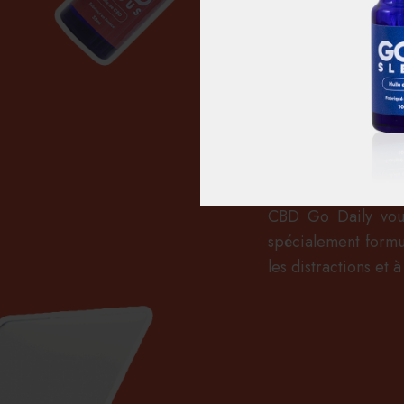
Conçue pour vous a
CBD Go Daily vous
spécialement formul
les distractions et 