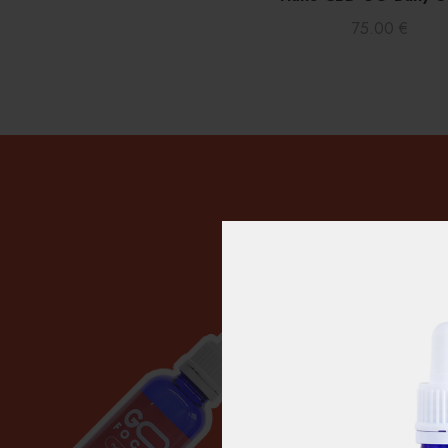
75.00
€
HUIL