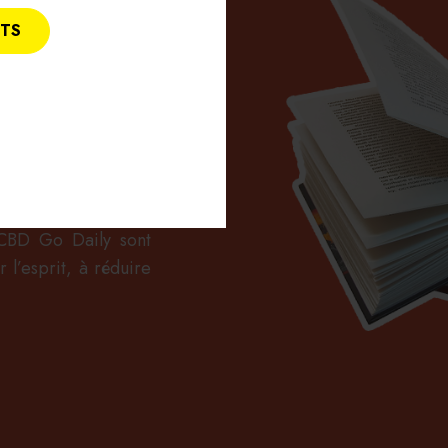
ITS
É
ration, la gamme de
 CBD Go Daily sont
 l’esprit, à réduire