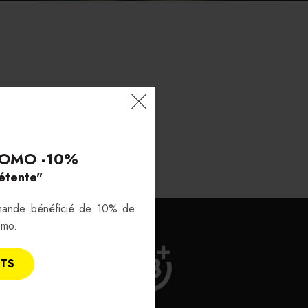
OMO -10%
étente"
mande bénéficié de 10% de
omo.
ITS