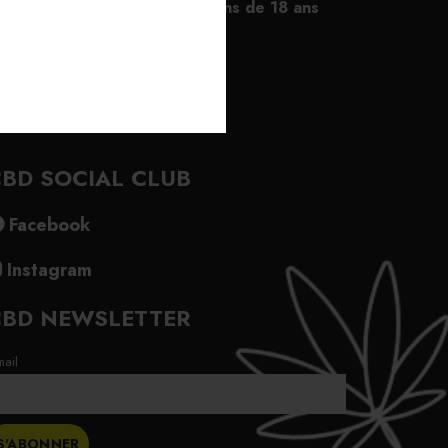
Interdit au moins de 18 ans
lle
BD SOCIAL CLUB
Facebook
Instagram
CBD NEWSLETTER
mail