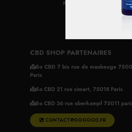
Paris
CBD SHOP PARTENAIRES
So CBD 7 bis rue de maubeuge 750
Paris
So CBD 21 rue simart, 75018 Paris
So CBD 36 rue oberkampf 75011 pari
CONTACT@GOGOOD.FR