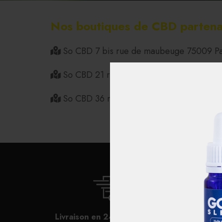
Nos boutiques de CBD partena
So CBD 7 bis rue de maubeuge 75009 Pa
So CBD 21 rue simart, 75018 Paris
So CBD 36 rue oberkampf 75011 paris
Livraison en 24h et express sur