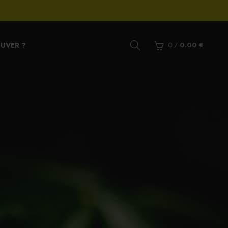
UVER ?
0
/
0.00
€