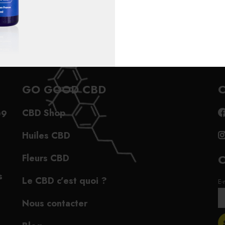
Paiement sécurisé
Huile CBD 100% nature
GO GOOD CBD
C
CBD Shop
09
Huiles CBD
Fleurs CBD
s
Le CBD c’est quoi ?
E-
Nous contacter