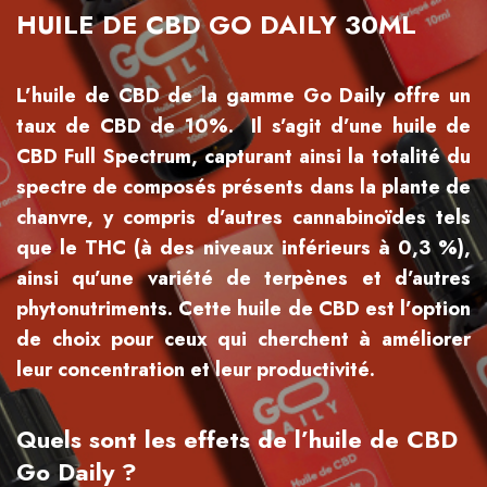
HUILE DE CBD GO DAILY 30ML
L’huile de CBD de la gamme Go Daily offre un
taux de CBD de 10%. Il s’agit d’une huile de
CBD Full Spectrum, capturant ainsi la totalité du
spectre de composés présents dans la plante de
chanvre, y compris d’autres cannabinoïdes tels
que le THC (à des niveaux inférieurs à 0,3 %),
ainsi qu’une variété de terpènes et d’autres
phytonutriments. Cette huile de CBD est l’option
de choix pour ceux qui cherchent à améliorer
leur concentration et leur productivité.
Quels sont les effets de l’huile de CBD
Go Daily ?