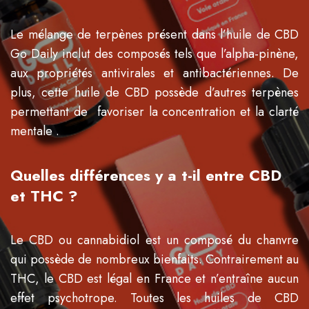
Le mélange de terpènes présent dans l’huile de CBD
Go Daily inclut des composés tels que l’alpha-pinène,
aux propriétés antivirales et antibactériennes. De
plus, cette huile de CBD possède d’autres terpènes
permettant de favoriser la concentration et la clarté
mentale .
Quelles différences y a t-il entre CBD
et THC ?
Le CBD ou cannabidiol est un composé du chanvre
qui possède de nombreux bienfaits. Contrairement au
THC, le CBD est légal en France et n’entraîne aucun
effet psychotrope. Toutes les huiles de CBD