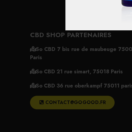
CBD SHOP PARTENAIRES
So CBD 7 bis rue de maubeuge 750
Paris
So CBD 21 rue simart, 75018 Paris
So CBD 36 rue oberkampf 75011 pari
CONTACT@GOGOOD.FR