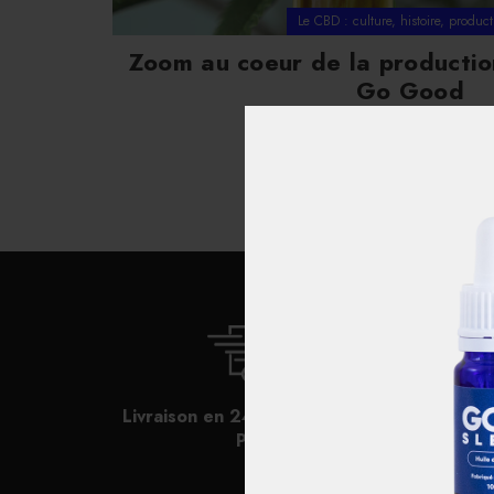
Le CBD : culture, histoire, product
Zoom au coeur de la productio
Go Good
LIRE LA SUITE
Livraison en 24h et express sur
Paris