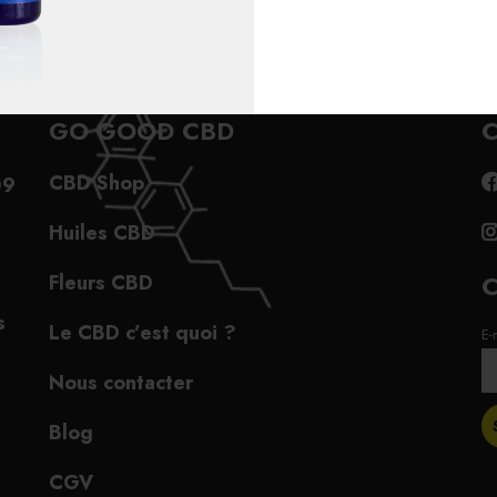
GO GOOD CBD
C
CBD Shop
09
Huiles CBD
Fleurs CBD
s
Le CBD c’est quoi ?
E-
Nous contacter
Blog
CGV