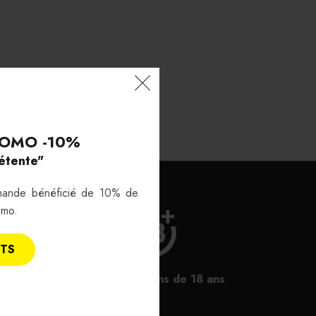
OMO -10%
étente"
mande bénéficié de 10% de
omo.
ITS
Interdit au moins de 18 ans
lle