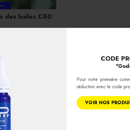
ion...
n des huiles CBD
CODE PR
"God
Pour votre première com
réduction avec le code pr
VOIR NOS PRODU
Paiement sécurisé
Huile CBD 100% nature