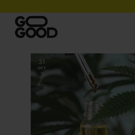
A PROPOS
HUI
31
OCT