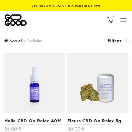
LIVRAISON GRATUITE A PARTIR DE 49€
0
Filtres
Accueil
»
Go Relax
Huile CBD Go Relax 40%
Fleurs CBD Go Relax 5g
55.00
€
30.00
€